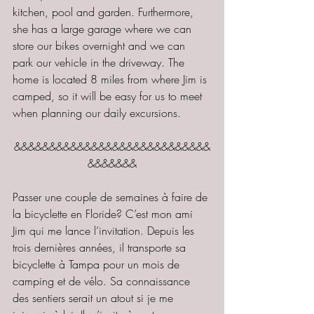
kitchen, pool and garden. Furthermore, 
she has a large garage where we can 
store our bikes overnight and we can 
park our vehicle in the driveway. The 
home is located 8 miles from where Jim is 
camped, so it will be easy for us to meet 
when planning our daily excursions.
&&&&&&&&&&&&&&&&&&&&&&&&&&&&
&&&&&&&
Passer une couple de semaines à faire de 
la bicyclette en Floride? C’est mon ami 
Jim qui me lance l’invitation. Depuis les 
trois dernières années, il transporte sa 
bicyclette à Tampa pour un mois de 
camping et de vélo. Sa connaissance 
des sentiers serait un atout si je me 