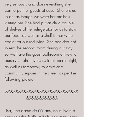
very seriously and does everything she 
can to put her guests at ease. She tells us 
to act as though we were her brothers 
visiting her. She had put aside a couple 
of shelves of her refrigerator for us to stow 
our food, as well as a shelf in her wine 
cooler for our red wine. She decided not 
to rent the second room during our stay, 
so we have the guest bathroom entirely to 
ourselves. She invites us to supper tonight, 
as well as tomorrow, to assist at a 
community supper in the street, as per the 
following picture.
&&&&&&&&&&&&&&&&&&&&&&&&&&&&
&&&&&&&&&&&&
Lisa, une dame de 65 ans, nous invite à 
nous joindre à elle et Bob, son mari, pour 