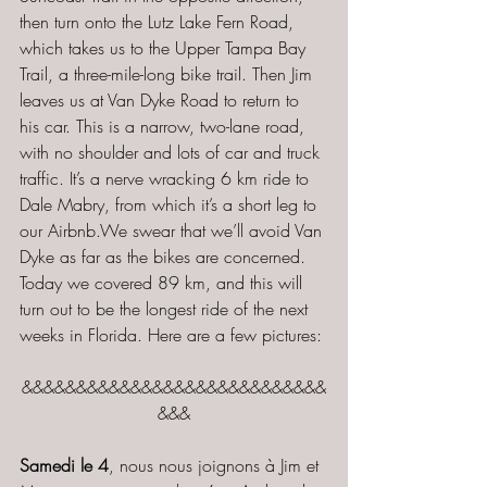
then turn onto the Lutz Lake Fern Road, 
which takes us to the Upper Tampa Bay 
Trail, a three-mile-long bike trail. Then Jim 
leaves us at Van Dyke Road to return to 
his car. This is a narrow, two-lane road, 
with no shoulder and lots of car and truck 
traffic. It’s a nerve wracking 6 km ride to 
Dale Mabry, from which it’s a short leg to 
our Airbnb.We swear that we’ll avoid Van 
Dyke as far as the bikes are concerned. 
Today we covered 89 km, and this will 
turn out to be the longest ride of the next 
weeks in Florida. Here are a few pictures:
&&&&&&&&&&&&&&&&&&&&&&&&&&&&
&&&
Samedi le 4
, nous nous joignons à Jim et 