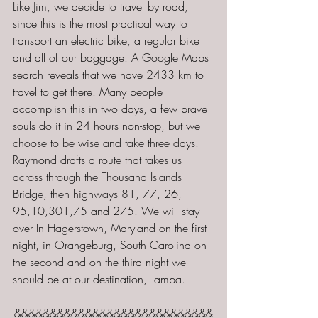
Like Jim, we decide to travel by road, 
since this is the most practical way to 
transport an electric bike, a regular bike 
and all of our baggage. A Google Maps 
search reveals that we have 2433 km to 
travel to get there. Many people 
accomplish this in two days, a few brave 
souls do it in 24 hours non-stop, but we 
choose to be wise and take three days. 
Raymond drafts a route that takes us 
across through the Thousand Islands 
Bridge, then highways 81, 77, 26, 
95,10,301,75 and 275. We will stay 
over In Hagerstown, Maryland on the first 
night, in Orangeburg, South Carolina on 
the second and on the third night we 
should be at our destination, Tampa.
&&&&&&&&&&&&&&&&&&&&&&&&&&&&