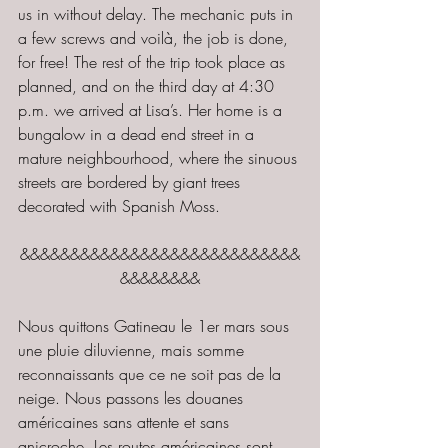
us in without delay. The mechanic puts in 
a few screws and voilà, the job is done, 
for free! The rest of the trip took place as 
planned, and on the third day at 4:30 
p.m. we arrived at Lisa’s. Her home is a 
bungalow in a dead end street in a 
mature neighbourhood, where the sinuous 
streets are bordered by giant trees 
decorated with Spanish Moss.
&&&&&&&&&&&&&&&&&&&&&&&&&&&&
&&&&&&&&
Nous quittons Gatineau le 1er mars sous 
une pluie diluvienne, mais somme 
reconnaissants que ce ne soit pas de la 
neige. Nous passons les douanes 
américaines sans attente et sans 
anicroche. Les routes américaines sont 