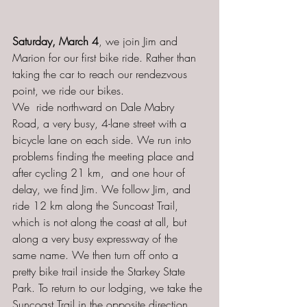
Saturday, March 4
, we join Jim and 
Marion for our first bike ride. Rather than 
taking the car to reach our rendezvous 
point, we ride our bikes.
We  ride northward on Dale Mabry 
Road, a very busy, 4-lane street with a 
bicycle lane on each side. We run into 
problems finding the meeting place and 
after cycling 21 km,  and one hour of 
delay, we find Jim. We follow Jim, and 
ride 12 km along the Suncoast Trail, 
which is not along the coast at all, but 
along a very busy expressway of the 
same name. We then turn off onto a 
pretty bike trail inside the Starkey State 
Park. To return to our lodging, we take the 
Suncoast Trail in the opposite direction, 