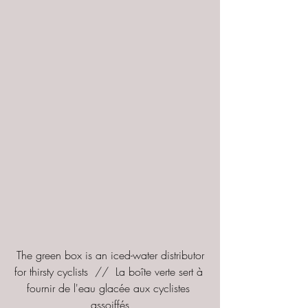
 The green box is an iced-water distributor 
for thirsty cyclists  //  La boîte verte sert à 
fournir de l'eau glacée aux cyclistes 
assoiffés