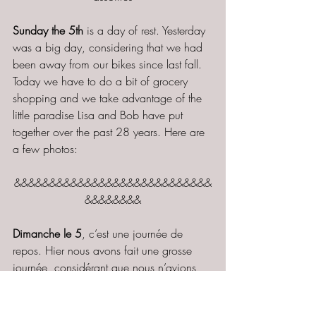
Sunday the 5th
 is a day of rest. Yesterday 
was a big day, considering that we had 
been away from our bikes since last fall. 
Today we have to do a bit of grocery 
shopping and we take advantage of the 
little paradise Lisa and Bob have put 
together over the past 28 years. Here are 
a few photos:
&&&&&&&&&&&&&&&&&&&&&&&&&&&&
&&&&&&&&
Dimanche le 5
, c’est une journée de 
repos. Hier nous avons fait une grosse 
journée, considérant que nous n’avions 
pas fait de vélo depuis l’automne. Nous 
avons une épicerie à faire, alors nous 